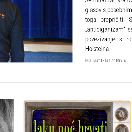
Seminar MEN-a ovo
glasov s posebnim
toga prepričiti.
„anticiganizam“ s
povezivanje s r
Holsteina.
PIŠE
MATTHIAS POPOVIĆ