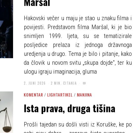
Maršal
Hakovski večer u maju je stao u znaku filma i
povijesti. Predstavom filma Maršal, ki je bio
snimljen 1999. ljeta, su se tematizirale
posljedice prelaza iz jednoga državnoga
uredjenja u drugo. Tema je bilo i pitanje, kako
da človik u novom svitu „skupa dojde", ter ku
ulogu igraju imaginacija, gluma
2. JUNI 2026
2 MIN. ČITANJA
KOMENTAR
/
LIGHTARTIKEL
/
MANJINA
Ista prava, druga tišina
Prošli tajedan su došli visti iz Koruške, ke po