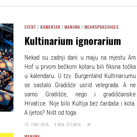
EVENT
/
KOMENTAR
/
MANJINA
/
MEHRSPRACHIGES
Kultinarium ignorarium
Nekad su zadnji dani u maju na mjestu Am
Hof u prvom bečkom kotaru bili fiksna točka
u kalendaru. U tzv. Burgenland Kultinariumu
se sastalo Gradišće usrid velegrada. A ne
samo Gradišće, nego i gradišćansk:e
Hrvati:ce. Nije bilo Kultija bez čardaša i kola.
A ljetos? Ništ od toga.
19. JUNI 2026
4 MIN. ČITANJA
MANJINA