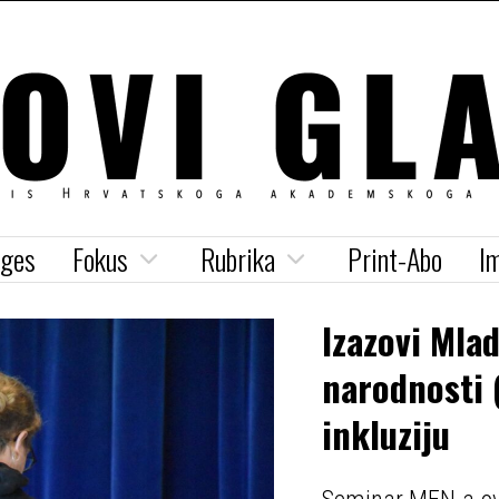
iges
Fokus
Rubrika
Print-Abo
I
Izazovi Mla
narodnosti 
inkluziju