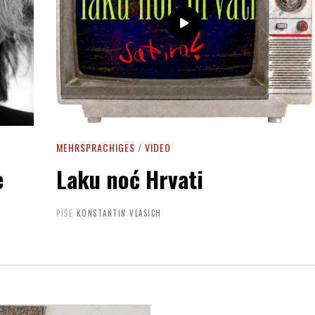
MEHRSPRACHIGES
/
VIDEO
e
Laku noć Hrvati
PIŠE
KONSTANTIN VLASICH