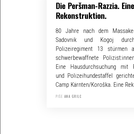
Die Peršman-Razzia. Ein
Rekonstruktion.
80 Jahre nach dem Massaker
Sadovnik und Kogoj dur
Polizeiregiment 13 stürmen 
schwerbewaffnete Polizist:inn
Eine Hausdurchsuchung mit P
und Polizeihundestaffel gericht
Camp Kärnten/Koroška. Eine Rek
PIŠE
ANA GRILC