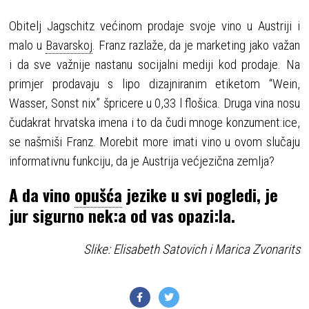
Obitelj Jagschitz većinom prodaje svoje vino u Austriji i
malo u
Bavarskoj
. Franz razlaže, da je marketing jako važan
i da sve važnije nastanu socijalni mediji kod prodaje. Na
primjer prodavaju s lipo dizajniranim etiketom “Wein,
Wasser, Sonst nix” špricere u 0,33 l flošica. Druga vina nosu
čudakrat hrvatska imena i to da čudi mnoge konzument:ice,
se našmiši Franz. Morebit more imati vino u ovom slučaju
informativnu funkciju, da je Austrija većjezična zemlja?
A da vino
opušća
jezike u svi pogledi, je
jur sigurno nek:a od vas opazi:la.
Slike: Elisabeth Satovich i Marica Zvonarits