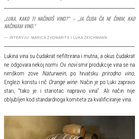
„LUKA, KAKO TI NAČINJIŠ VINO?“ – „JA ČUDA ČA NE ČINIM, KAD
NAČINJAM VINO.“
INTERVJU: MARICA ZVONARITS I LUKA ZEICHMANN.
Lukina vina su čudakrat nefiltrirana i mutna, a okus čudakrat
ne odgovara nekoj normi. Ov
novi
smir produkcije vina se na
nimškom zove
Naturwein
, po hrvatsku
prirodno vino
,
Englezi koristu i rič
Orange wine
. Način je po Luki zapravo
stari, “tako je i stariotac napravio vina”. Ali način nije
obljubljen kod standardnoga komiteta za kvalificiranje vina.