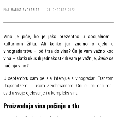
PIŠE
MARICA ZVONARITS
24. OKTOBER 2022
Vino je piće, ko je jako prezentno u socijalnom i
kulturnom žitku. Ali koliko jur znamo o djelu u
vinogradarstvu – od trsa do vina? Ča je vam važno kod
vina – slatki ukus ili jednakost? Ili vam je važnije,
kako
se
načinja vino?
U septembru sam peljala intervjue s vinogradari Franzom
Jagschitzem i Lukom Zeichmannom. Oni su mi dali mali
uvid u svoje djelovanje i u kompleks vina.
Proizvodnja vina počinje u tlu