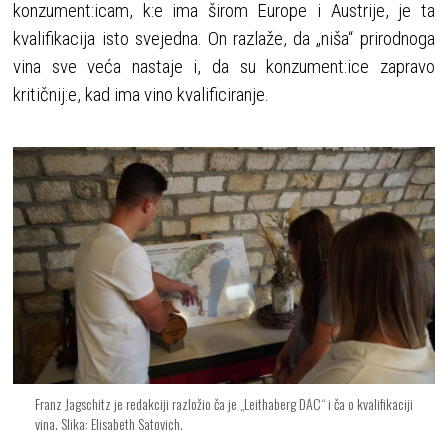
konzument:icam, k:e ima širom Europe i Austrije, je ta
kvalifikacija isto svejedna. On razlaže, da „niša“ prirodnoga
vina sve veća nastaje i, da su konzument:ice zapravo
kritičnij:e, kad ima vino kvalificiranje.
Franz Jagschitz je redakciji razložio ča je „Leithaberg DAC“ i ča o kvalifikaciji
vina. Slika: Elisabeth Satovich.