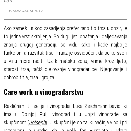
ĆUTI.“
FRANZ JAGSCHITZ
Ako zameš jur kod zasadjenja preferirano tlo trsa u obzir, je
to jedna vrst skrbljenja. Po dugi ljeti opažanja i daljedavanja
znanja drugoj generaciji, se vidi, kako i kade najbolje
funkcionira razvitak trsa. Franz je osvidočen, da se to sve i
u vinu more račiti: Uz klimatsku zonu, vrime kroz ljeto,
starost trsa, račiš djelovanje vinogradar:ice: Njegovanje i
dobrobit tla, trsa i grojza.
Care work u vinogradarstvu
Različnimi tli se je i vinogradar Luka Zeichmann bavio, ki
ima u Dolnjoj Pulji vinograd i u Jojzi vinograde sa
skupčinom (
Joiseph
). U skupčini je on ta, ki načinja vino i pri
razgovoru je uvadio, da je velik fan Furminta i Plave