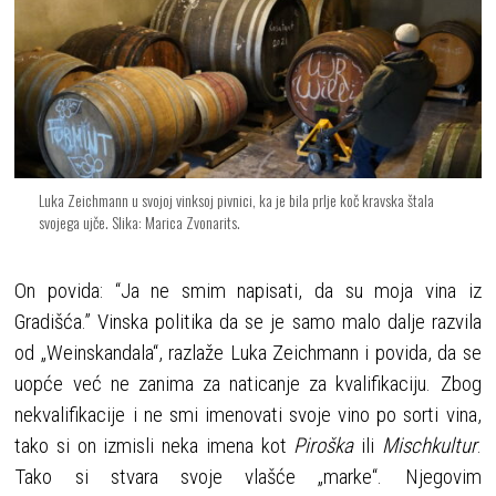
Luka Zeichmann u svojoj vinksoj pivnici, ka je bila prlje koč kravska štala
svojega ujče. Slika: Marica Zvonarits.
On povida: “Ja ne smim napisati, da su moja vina iz
Gradišća.” Vinska politika da se je samo malo dalje razvila
od „Weinskandala“, razlaže Luka Zeichmann i povida, da se
uopće već ne zanima za naticanje za kvalifikaciju. Zbog
nekvalifikacije i ne smi imenovati svoje vino po sorti vina,
tako si on izmisli neka imena kot
Piroška
ili
Mischkultur
.
Tako si stvara svoje vlašće „marke“. Njegovim