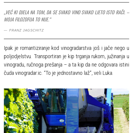
„VEĆ KI DJELA NA TOM, DA SE SVAKO VINO SVAKO LJETO ISTO RAČI. –
MOJA FILOZOFIJA TO NIJE.“
FRANZ JAGSCHITZ
Ipak je romantiziranje kod vinogradarstva još i jače nego u
poljodjelstvu. Transportiran je kip trganja rukom, južinanja u
vinogradu, ručnoga prešanja – a ta kip da ne odgovara istini
čuda vinogradar:ic. “To je jednostavno laž”, veli Luka.