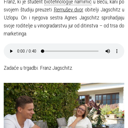
Franz, ki je študent
biotehnologije namirnic
u Beču, kani po
svojem študiju preuzeti
Remušev dvor
obitelji Jagschitz u
Uzlopu. On i njegova sestra Agnes Jagschitz sprohadjaju
svoje roditelje u vinogradarstvu jur od ditinstva – od trsa do
marketinga.
Zadaće u trgadbi. Franz Jagschitz.