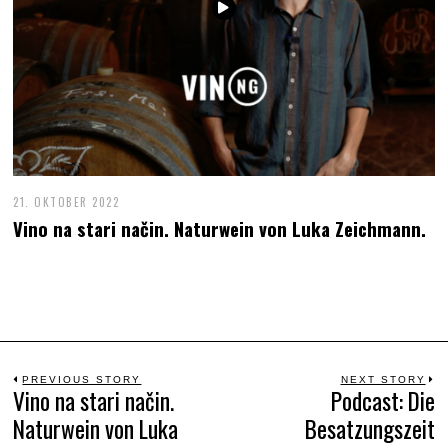
21. OKTOBER 2022
Vino na stari način. Naturwein von Luka Zeichmann.
Beitrags-
PREVIOUS STORY
NEXT STORY
Vino na stari način.
Podcast: Die
Previous
N
Naturwein von Luka
Besatzungszeit
Navigation
post:
po