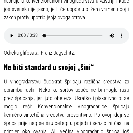
hasnuje u konvencionalnom vinogradarstvu u Austriji i kade
još svenek nije jasno, je li će uopće u bližem vrimenu dojti
zakon protiv upotribljenja ovoga otrova.
Odreka glifosata. Franz Jagschitz.
Ne biti standard u svojoj „šini“
U vinogradarstvu čudakrat špricaju različna sredstva za
obrambu raslin. Nekoliko sortov uopće ne bi moglo rasti
prez špricanja, jer ljuto obeteža. Ukratko i plakativno bi se
moglo reći: Konvencionaln:e vinogradar:ice špricaju
kemično-sintetična sredstva preventivno. Po ovoj ideji se
šprica prije neg se širu betegi u pojedini senzibilni časi na
primjer oko cvanja. Ali većina vinogradar:ic šprica još