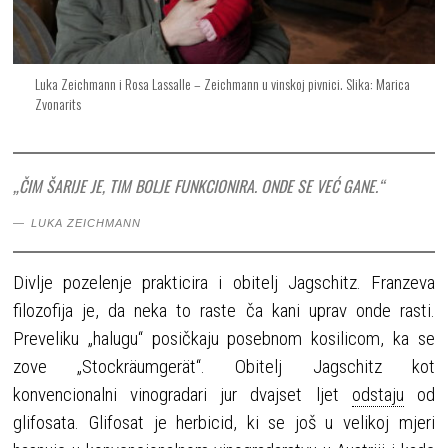
Luka Zeichmann i Rosa Lassalle – Zeichmann u vinskoj pivnici. Slika: Marica
Zvonarits
„ČIM ŠARIJE JE, TIM BOLJE FUNKCIONIRA. ONDE SE VEĆ GANE.“
LUKA ZEICHMANN
Divlje pozelenje prakticira i obitelj Jagschitz. Franzeva
filozofija je, da neka to raste ča kani uprav onde rasti.
Preveliku „halugu“ posičkaju posebnom kosilicom, ka se
zove „Stockräumgerät“. Obitelj Jagschitz kot
konvencionalni vinogradari jur dvajset ljet
odstaju
od
glifosata. Glifosat je herbicid, ki se još u velikoj mjeri