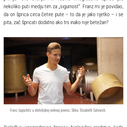
nekoliko puti medju tim za „sigurnost“. Franz mi je povidao,
da on šprica circa četire pute – to da je jako rijetko – i se
pita, zač špricati dodatno ako trs inako nije betežan?
Franz Jagschitz u obiteljskoj vinksoj pivnici. Slika: Elisabeth Satovich.