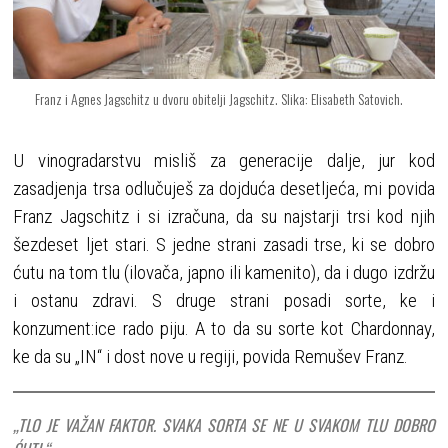
Franz i Agnes Jagschitz u dvoru obitelji Jagschitz. Slika: Elisabeth Satovich.
U vinogradarstvu misliš za generacije dalje, jur kod
zasadjenja trsa odlučuješ za dojduća desetljeća, mi povida
Franz Jagschitz i si izračuna, da su najstarji trsi kod njih
šezdeset ljet stari. S jedne strani zasadi trse, ki se dobro
ćutu na tom tlu (ilovača, japno ili kamenito), da i dugo izdržu
i ostanu zdravi. S druge strani posadi sorte, ke i
konzument:ice rado piju. A to da su sorte kot Chardonnay,
ke da su „IN“ i dost nove u regiji, povida Remušev Franz.
„TLO JE VAŽAN FAKTOR. SVAKA SORTA SE NE U SVAKOM TLU DOBRO