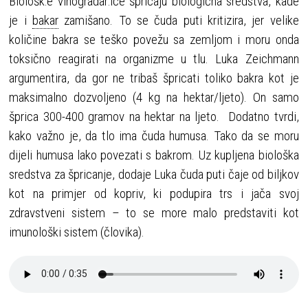
Biološk:e vinogradar:ice špricaju biologična sredstva, kade
je i
bakar
zamišano. To se čuda puti kritizira, jer velike
količine bakra se teško povežu sa zemljom i moru onda
toksično reagirati na organizme u tlu. Luka Zeichmann
argumentira, da gor ne tribaš špricati toliko bakra kot je
maksimalno dozvoljeno (4 kg na hektar/ljeto). On samo
šprica 300-400 gramov na hektar na ljeto. Dodatno tvrdi,
kako važno je, da tlo ima čuda humusa. Tako da se moru
dijeli humusa lako povezati s bakrom. Uz kupljena biološka
sredstva za špricanje, dodaje Luka čuda puti čaje od biljkov
kot na primjer od kopriv, ki podupira trs i jača svoj
zdravstveni sistem – to se more malo predstaviti kot
imunološki sistem (človika).