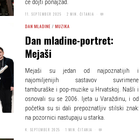
će dojti ponajzad.
11. SEPTEMBER 2025
2 MIN. ČITANJA
DAN MLADINE
/
MUZIKA
Dan mladine-portret:
Mejaši
Mejaši su jedan od najpoznatijih i
najomiljenijih sastavov suvrimene
tamburaške i pop-muzike u Hrvatskoj. Našli i
osnovali su se 2006. ljeta u Varaždinu, i od
početka su si dali prepoznatljiv stilski znak:
na pozornici nastupaju u starka.
4. SEPTEMBER 2025
1 MIN. ČITANJA