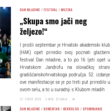
DAN MLADINE
/
FESTIVAL
/
MUZIKA
„Skupa smo jači neg
željezo!“
I prošli septembar je Hrvatski akademski klub
(HAK) opet priredio svoj poznati glazbeni
festival Dan mladine, a to po 16 ljeti opet u
Hrvatskom Jandrofu na slovačkoj strani
gradišćanskohrvatskoga područja. 52. izdanje
ove manifestacije se je po treti put priredilo u
ovom selu, a to u suradnji s Klubom mladih
12. FEBER 2026
5 MIN. ČITANJA
DAN MLADINE
/
KOMENTAR
/
NEKROLOG
/
SPOMINJANJE