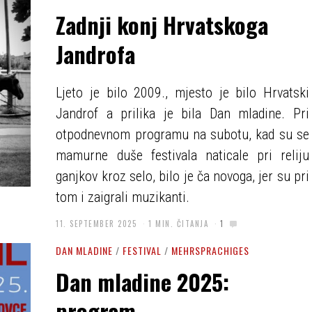
Zadnji konj Hrvatskoga
Jandrofa
Ljeto je bilo 2009., mjesto je bilo Hrvatski
Jandrof a prilika je bila Dan mladine. Pri
otpodnevnom programu na subotu, kad su se
mamurne duše festivala naticale pri reliju
ganjkov kroz selo, bilo je ča novoga, jer su pri
tom i zaigrali muzikanti.
11. SEPTEMBER 2025
1 MIN. ČITANJA
1
DAN MLADINE
/
FESTIVAL
/
MEHRSPRACHIGES
Dan mladine 2025:
program