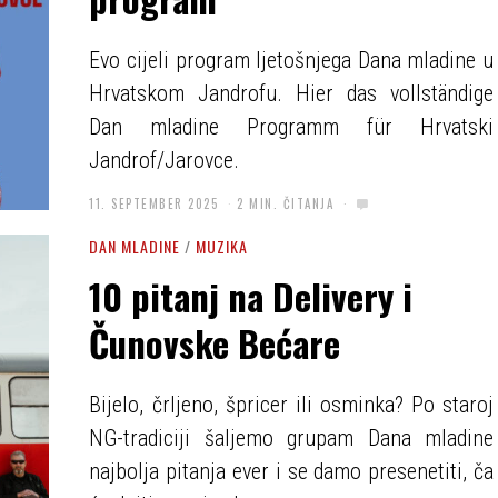
Evo cijeli program ljetošnjega Dana mladine u
Hrvatskom Jandrofu. Hier das vollständige
Dan mladine Programm für Hrvatski
Jandrof/Jarovce.
11. SEPTEMBER 2025
2 MIN. ČITANJA
DAN MLADINE
/
MUZIKA
10 pitanj na Delivery i
Čunovske Bećare
Bijelo, črljeno, špricer ili osminka? Po staroj
NG-tradiciji šaljemo grupam Dana mladine
najbolja pitanja ever i se damo presenetiti, ča