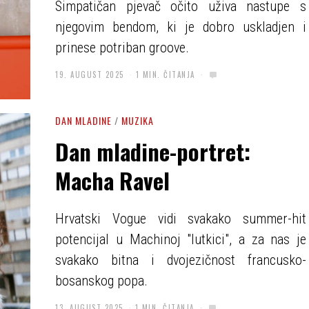
Simpatičan pjevač očito uživa nastupe s
njegovim bendom, ki je dobro uskladjen i
prinese potriban groove.
19. AUGUST 2025
1 MIN. ČITANJA
DAN MLADINE
/
MUZIKA
Dan mladine-portret:
Macha Ravel
Hrvatski Vogue vidi svakako summer-hit
potencijal u Machinoj "lutkici", a za nas je
svakako bitna i dvojezičnost francusko-
bosanskog popa.
13. AUGUST 2025
1 MIN. ČITANJA