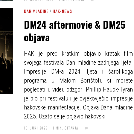
DAN MLADINE
/
HAK-NEWS
DM24 aftermovie & DM25
objava
HAK je pred kratkim objavio kratak film
svojega festivala Dan mladine zadnjega ljeta.
Impresije DM-a 2024. ljeta i šarolikoga
programa u Malom Borištofu si morete
pogledati u videu odzgor. Phillip Hauck-Tyran
je bio pri festivalu i je ovjekovječio impresije
hakovske manifestacije. Objava Dana mladine
2025. Uzato se je objavio hakovski
13. JUNI 2025
1 MIN. ČITANJA