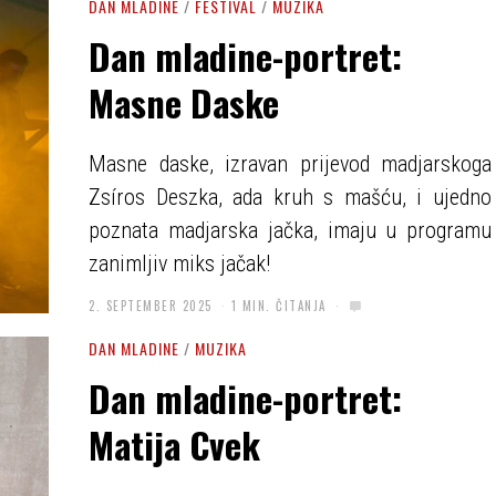
DAN MLADINE
/
FESTIVAL
/
MUZIKA
Dan mladine-portret:
Masne Daske
Masne daske, izravan prijevod madjarskoga
Zsíros Deszka, ada kruh s mašću, i ujedno
poznata madjarska jačka, imaju u programu
zanimljiv miks jačak!
2. SEPTEMBER 2025
1 MIN. ČITANJA
DAN MLADINE
/
MUZIKA
Dan mladine-portret:
Matija Cvek