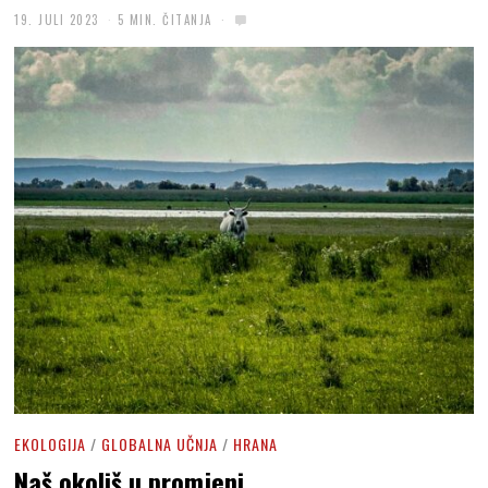
19. JULI 2023
5 MIN. ČITANJA
EKOLOGIJA
/
GLOBALNA UČNJA
/
HRANA
Naš okoliš u promjeni