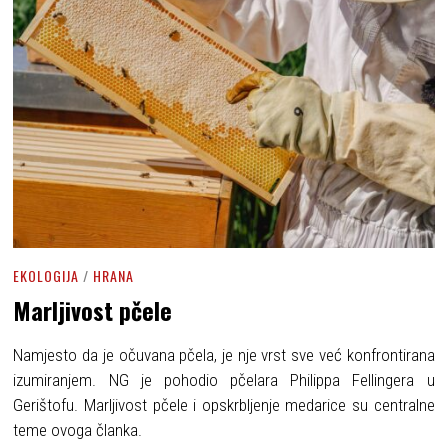
EKOLOGIJA
/
HRANA
Marljivost pčele
Namjesto da je očuvana pčela, je nje vrst sve već konfrontirana
izumiranjem. NG je pohodio pčelara Philippa Fellingera u
Gerištofu. Marljivost pčele i opskrbljenje medarice su centralne
teme ovoga članka.