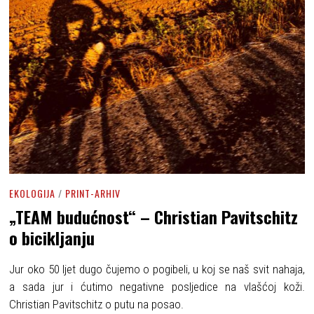
EKOLOGIJA
/
PRINT-ARHIV
„TEAM budućnost“ – Christian Pavitschitz
o bicikljanju
Jur oko 50 ljet dugo čujemo o pogibeli, u koj se naš svit nahaja,
a sada jur i ćutimo negativne posljedice na vlašćoj koži.
Christian Pavitschitz o putu na posao.