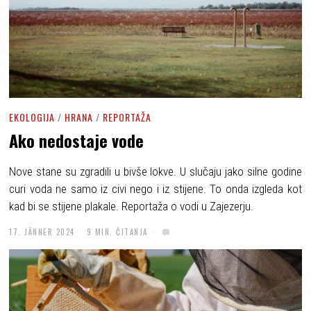
EKOLOGIJA
/
HRANA
/
REPORTAŽA
Ako nedostaje vode
Nove stane su zgradili u bivše lokve. U slučaju jako silne godine
curi voda ne samo iz civi nego i iz stijene. To onda izgleda kot
kad bi se stijene plakale. Reportaža o vodi u Zajezerju.
17. JÄNNER 2024
9 MIN. ČITANJA