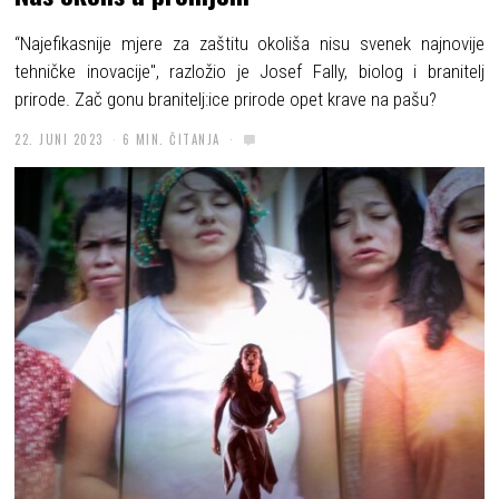
“Najefikasnije mjere za zaštitu okoliša nisu svenek najnovije
tehničke inovacije", razložio je Josef Fally, biolog i branitelj
prirode. Zač gonu branitelj:ice prirode opet krave na pašu?
22. JUNI 2023
6 MIN. ČITANJA