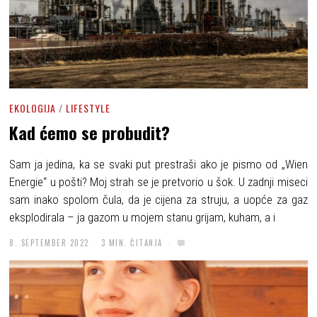
EKOLOGIJA
/
LIFESTYLE
Kad ćemo se probudit?
Sam ja jedina, ka se svaki put prestraši ako je pismo od „Wien
Energie“ u pošti? Moj strah se je pretvorio u šok. U zadnji miseci
sam inako spolom čula, da je cijena za struju, a uopće za gaz
eksplodirala – ja gazom u mojem stanu grijam, kuham, a i
8. SEPTEMBER 2022
3 MIN. ČITANJA