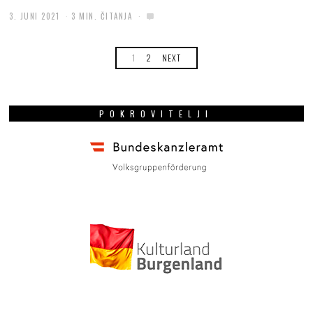
3. JUNI 2021
3 MIN. ČITANJA
1
2
NEXT
POKROVITELJI