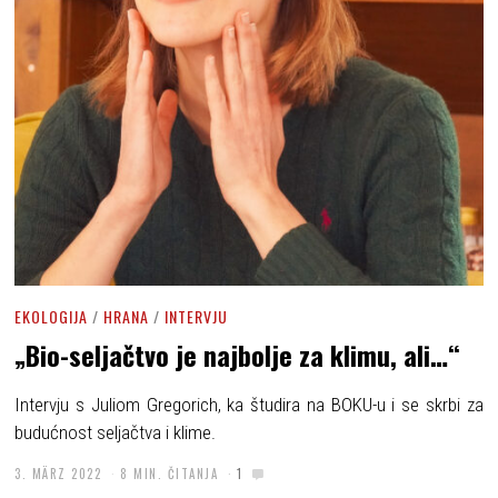
EKOLOGIJA
/
HRANA
/
INTERVJU
„Bio-seljačtvo je najbolje za klimu, ali…“
Intervju s Juliom Gregorich, ka študira na BOKU-u i se skrbi za
budućnost seljačtva i klime.
3. MÄRZ 2022
8 MIN. ČITANJA
1