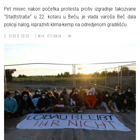
Pet misec nakon početka protesta protiv izgradnje takozvane
“Stadtstraße” u 22. kotaru u Beču, je vlada varoša Beč dala
policiji nalog, isprazniti klima-kemp na odredjenom gradilišću.
2. FEBER 2022
1 MIN. ČITANJA