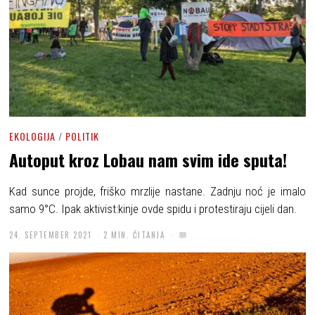
EKOLOGIJA
/
POLITIK
Autoput kroz Lobau nam svim ide sputa!
Kad sunce projde, friško mrzlije nastane. Zadnju noć je imalo
samo 9°C. Ipak aktivist:kinje ovde spidu i protestiraju cijeli dan.
24. SEPTEMBER 2021
2 MIN. ČITANJA