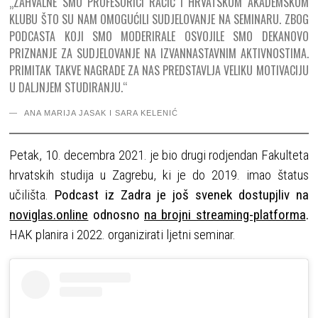
„ZAHVALNE SMO PROFESORICI RAČIĆ I HRVATSKOM AKADEMSKOM
KLUBU ŠTO SU NAM OMOGUĆILI SUDJELOVANJE NA SEMINARU. ZBOG
PODCASTA KOJI SMO MODERIRALE OSVOJILE SMO DEKANOVO
PRIZNANJE ZA SUDJELOVANJE NA IZVANNASTAVNIM AKTIVNOSTIMA.
PRIMITAK TAKVE NAGRADE ZA NAS PREDSTAVLJA VELIKU MOTIVACIJU
U DALJNJEM STUDIRANJU.“
ANA MARIJA JASAK I SARA KELENIĆ
Petak, 10. decembra 2021. je bio drugi rodjendan Fakulteta
hrvatskih studija u Zagrebu, ki je do 2019. imao štatus
učilišta.
Podcast iz Zadra je još svenek dostupjliv na
noviglas.online
odnosno
na brojni streaming-platforma
.
HAK planira i 2022. organizirati ljetni seminar.