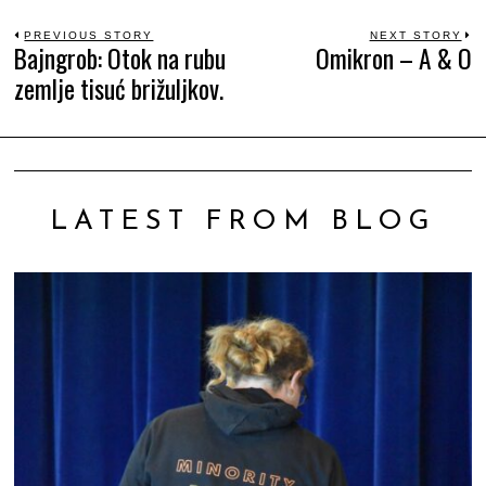
Beitrags-
PREVIOUS STORY
NEXT STORY
Bajngrob: Otok na rubu
Omikron – A & O
Previous
N
zemlje tisuć brižuljkov.
Navigation
post:
po
LATEST FROM BLOG