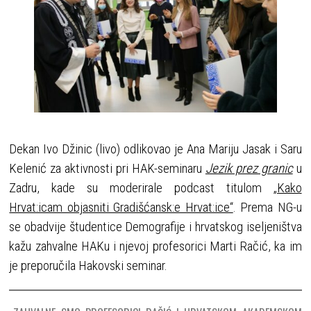
Dekan Ivo Džinic (livo) odlikovao je Ana Mariju Jasak i Saru
Kelenić za aktivnosti pri HAK-seminaru
Jezik prez granic
u
Zadru, kade su moderirale podcast titulom
„Kako
Hrvat:icam objasniti Gradišćansk:e Hrvat:ice“
. Prema NG-u
se obadvije študentice Demografije i hrvatskog iseljeništva
kažu zahvalne HAKu i njevoj profesorici Marti Račić, ka im
je preporučila Hakovski seminar.