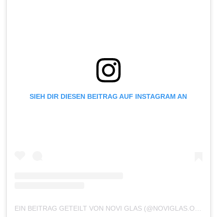
SIEH DIR DIESEN BEITRAG AUF INSTAGRAM AN
EIN BEITRAG GETEILT VON NOVI GLAS (@NOVIGLAS.ONLINE)