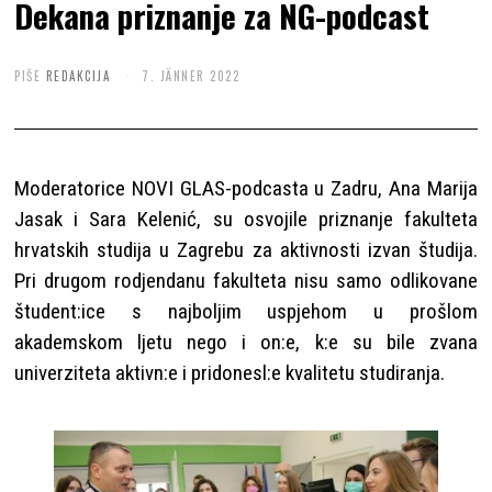
Dekana priznanje za NG-podcast
PIŠE
REDAKCIJA
7. JÄNNER 2022
Moderatorice NOVI GLAS-podcasta u Zadru, Ana Marija
Jasak i Sara Kelenić, su osvojile priznanje fakulteta
hrvatskih studija u Zagrebu za aktivnosti izvan študija.
Pri drugom rodjendanu fakulteta nisu samo odlikovane
študent:ice s najboljim uspjehom u prošlom
akademskom ljetu nego i on:e, k:e su bile zvana
univerziteta aktivn:e i pridonesl:e kvalitetu studiranja.