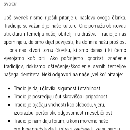
svak:u!
Još svenek nismo riješili pitanje u naslovu ovoga članka.
Tradicije su važan dijel naše kulture. One pomažu oblikovati
strukturu i temelj u našoj obitelji i u društvu. Tradicije nas
spominjaju, da smo dijel povijesti, ka definira našu prošlost
– ona nas stvori tomu človiku, ki smo danas i ki ćemo
vjerojatno koč biti. Ako počinjemo ignorirati značenje
tradicijov, riskiramo oštećenje/škodjenje samih temeljov
našega identiteta.
Neki odgovori na naše „veliko“ pitanje:
Tradicije daju človiku sigurnost i stabilnost.
Tradicije posredjuju
ćut skrovišća
i pripadnosti.
Tradicije ojačaju vridnosti kao slobodu, vjeru,
izobrazbu, peršonsku odgovornost i
nesebičnost
Tradicije nam daju forum, u kom moremo naše
pretkipe predstavljati i stvari svečevati, ke su nam u