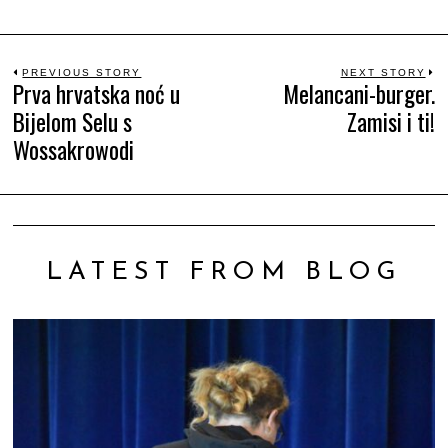
Beitrags-
PREVIOUS STORY
NEXT STORY
Prva hrvatska noć u
Melancani-burger.
Previous
N
Bijelom Selu s
Zamisi i ti!
Navigation
post:
po
Wossakrowodi
LATEST FROM BLOG