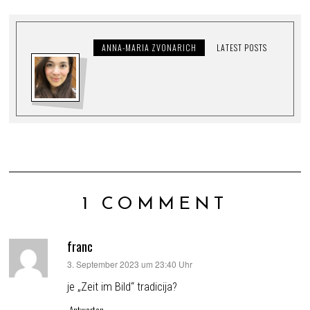
ANNA-MARIA ZVONARICH
LATEST POSTS
1 COMMENT
franc
sagt:
3. September 2023 um 23:40 Uhr
je „Zeit im Bild“ tradicija?
Antworten