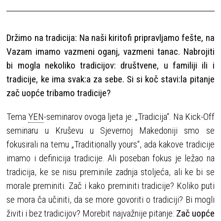
Držimo na tradicija:
Na naši kiritofi pripravljamo fešte, na
Vazam imamo vazmeni oganj, vazmeni tanac. Nabrojiti
bi mogla nekoliko tradicijov: društvene, u familiji ili i
tradicije, ke ima svak:a za sebe. Si si koč stavi:la pitanje
zač uopće tribamo tradicije?
Tema
YEN
-seminarov ovoga ljeta je: „Tradicija“. Na Kick-Off
seminaru u Kruševu u Sjevernoj Makedoniji smo se
fokusirali na temu „Traditionally yours“, ada kakove tradicije
imamo i definicija tradicije. Ali poseban fokus je ležao na
tradicija, ke se nisu preminile zadnja stoljeća, ali ke bi se
morale preminiti. Zač i kako preminiti tradicije? Koliko puti
se mora ča učiniti, da se more govoriti o tradiciji? Bi mogli
živiti i bez tradicijov? Morebit najvažnije pitanje:
Zač uopće