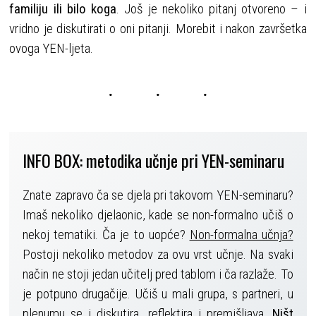
familiju ili bilo koga
. Još je nekoliko pitanj otvoreno – i
vridno je diskutirati o oni pitanji. Morebit i nakon završetka
ovoga YEN-ljeta.
INFO BOX: metodika učnje pri YEN-seminaru
Znate zapravo ča se djela pri takovom YEN-seminaru?
Imaš nekoliko djelaonic, kade se non-formalno učiš o
nekoj tematiki. Ča je to uopće?
Non-formalna učnja?
Postoji nekoliko metodov za ovu vrst učnje. Na svaki
način ne stoji jedan učitelj pred tablom i ča razlaže. To
je potpuno drugačije. Učiš u mali grupa, s partneri, u
plenumu se i diskutira, reflektira i premišljava.
Ništ