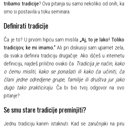
tribamo tradicije
? Ova pitanja su samo nekoliko od onih, ka
smo si postavila u toku seminara.
Definirati tradicije
Ča je to? U prvom hipcu sam mislila
„Aj, to je lako! Toliko
tradicijov, ke mi imamo.“
Ali pri diskusiji sam upamet zela,
da svak:a definira tradiciju drugačije. Ako išćeš u internetu
definiciju, najdeš prilično ovako ča:
Tradicija je način, kako
o čemu misliti, kako se ponašati ili kako ča učiniti, ča
člani jedne odredjene grupe, familije ili društva jur jako
dugo tako prakticiraju
. Ča bi bio tvoj odgovor na ovo
pitanje?
Se smu stare tradicije preminjiti?
Jednu tradiciju kanim istaknuti: Kad se zaručnjaki na piru