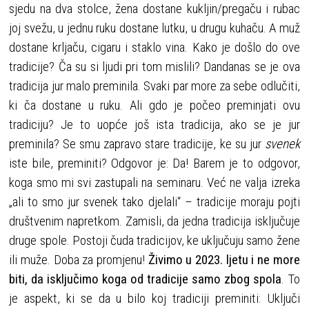
sjedu na dva stolce, žena dostane kukljin/pregaču i rubac
joj svežu, u jednu ruku dostane lutku, u drugu kuhaču. A muž
dostane krljaču, cigaru i staklo vina. Kako je došlo do ove
tradicije? Ča su si ljudi pri tom mislili? Dandanas se je ova
tradicija jur malo preminila. Svaki par more za sebe odlučiti,
ki ča dostane u ruku. Ali gdo je počeo preminjati ovu
tradiciju? Je to uopće još ista tradicija, ako se je jur
preminila? Se smu zapravo stare tradicije, ke su jur
svenek
iste bile, preminiti? Odgovor je: Da! Barem je to odgovor,
koga smo mi svi zastupali na seminaru. Već ne valja izreka
„ali to smo jur svenek tako djelali“ – tradicije moraju pojti
društvenim napretkom. Zamisli, da jedna tradicija isključuje
druge spole. Postoji čuda tradicijov, ke uključuju samo žene
ili muže. Doba za promjenu!
Živimo u 2023. ljetu i ne more
biti, da isključimo koga od tradicije samo zbog spola
. To
je aspekt, ki se da u bilo koj tradiciji preminiti: Uključi