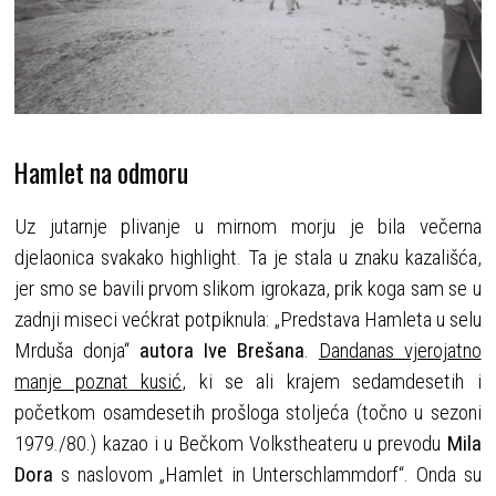
Hamlet na odmoru
Uz jutarnje plivanje u mirnom morju je bila večerna
djelaonica svakako highlight. Ta je stala u znaku kazališća,
jer smo se bavili prvom slikom igrokaza, prik koga sam se u
zadnji miseci većkrat potpiknula: „Predstava Hamleta u selu
Mrduša donja“
autora Ive Brešana
.
Dandanas vjerojatno
manje poznat kusić
, ki se ali krajem sedamdesetih i
početkom osamdesetih prošloga stoljeća (točno u sezoni
1979./80.) kazao i u Bečkom Volkstheateru u prevodu
Mila
Dora
s naslovom „Hamlet in Unterschlammdorf“. Onda su