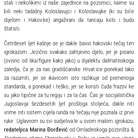
stali i nekolikimi iz naše zajednice na pozornici, naime su
bili neki tadašnji Koloslavujci i Koloslavujke (ki su bil:e
dijelom i Hakov:ke) angažirani da tancaju kolo i budu
štatisti.
Četrdeset ljet kašnje se je dakle bavio hakovski tečaj tim
igrokazom. Jezično svakako zahtjevno djelo, jer je pisano
(ovisno od lika/figure kako jako) u dijalektu dalmatinskoga
zaledja, ča je za nas gradišćanske Hrvat:ice ponekad lako
za razumiti, jer se ikavicom isto razlikuje od pismenoga
standarda, a ponekad i teško, jer se koristi čuda frazov ke
su jako tipične za tu regiju i za ta čas. Čas je socijalistička
Jugoslavija šezdesetih ljet prošloga stoljeća, dakle niti
vrime niti sistem cijela runda na tečaju nije poznala iz prve
ruke. Uglavnom su svi sudjeliva:le u ovom malom igrokazu,
redateljica Marina Đorđević
od Omladinskoga pozorišta &