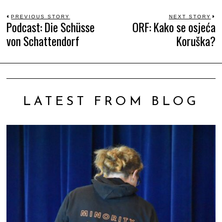
Beitrags-
PREVIOUS STORY
NEXT STORY
Podcast: Die Schüsse
ORF: Kako se osjeća
Previous
N
von Schattendorf
Koruška?
Navigation
post:
po
LATEST FROM BLOG