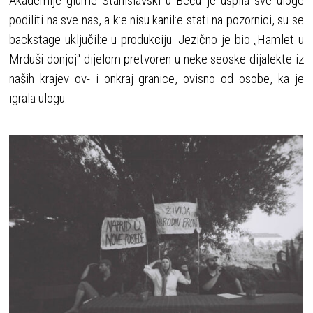
Akademije glume Stanislavski u Beču je uspila sve uloge
podiliti na sve nas, a k:e nisu kanil:e stati na pozornici, su se
backstage uključil:e u produkciju. Jezično je bio „Hamlet u
Mrduši donjoj“ dijelom pretvoren u neke seoske dijalekte iz
naših krajev ov- i onkraj granice, ovisno od osobe, ka je
igrala ulogu.