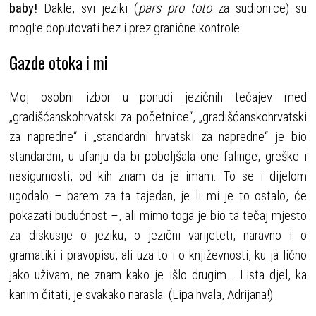
baby!
Dakle, svi jeziki (
pars pro toto
za sudioni:ce) su
mogl:e doputovati bez i prez granične kontrole.
Gazde otoka i mi
Moj osobni izbor u ponudi jezičnih tečajev med
„gradišćanskohrvatski za početni:ce“, „gradišćanskohrvatski
za napredne“ i „standardni hrvatski za napredne“ je bio
standardni, u ufanju da bi poboljšala one falinge, greške i
nesigurnosti, od kih znam da je imam. To se i dijelom
ugodalo – barem za ta tajedan, je li mi je to ostalo, će
pokazati budućnost –, ali mimo toga je bio ta tečaj mjesto
za diskusije o jeziku, o jezični varijeteti, naravno i o
gramatiki i pravopisu, ali uza to i o književnosti, ku ja lično
jako uživam, ne znam kako je išlo drugim… Lista djel, ka
kanim čitati, je svakako narasla. (Lipa hvala,
Adrijana
!)