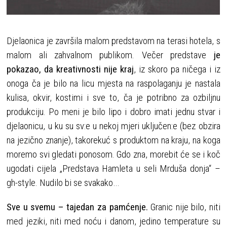
Djelaonica je završila malom predstavom na terasi hotela, s
malom ali zahvalnom publikom. Večer predstave
je
pokazao, da kreativnosti nije kraj
, iz skoro pa ničega i iz
onoga ča je bilo na licu mjesta na raspolaganju je nastala
kulisa, okvir, kostimi i sve to, ča je potribno za ozbiljnu
produkciju. Po meni je bilo lipo i dobro imati jednu stvar i
djelaonicu, u ku su sv:e u nekoj mjeri uključen:e (bez obzira
na jezično znanje), takorekuć s produktom na kraju, na koga
moremo svi gledati ponosom. Gdo zna, morebit će se i koč
ugodati cijela „Predstava Hamleta u seli Mrduša donja“ –
gh-style. Nudilo bi se svakako…
Sve u svemu – tajedan za pamćenje.
Granic nije bilo, niti
med jeziki, niti med noću i danom, jedino temperature su