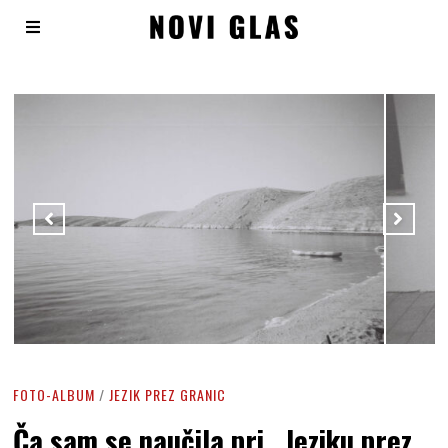
FOTO-ALBUM
/
JEZIK PREZ GRANIC
Ča sam se naučila pri „Jeziku prez