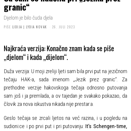
granic“
Dijelom je bilo čuda djela
PIŠE
LIDIJA | LYDIA NOVAK
26. JULI 2023
Najkraća verzija: Konačno znam kada se piše
„djelom“ i kada „dijelom“.
Duža verzija: U moji zreliji ljeti sam bila prvi put na jezičnom
tečaju HAK-a, sada imenom „Jezik prez granic“. Za
prethodne verzije hakovskoga tečaja odnosno putovanja
sam još i ja premlada, a ov tajedan je svakako pokazao, da
človik za nova iskustva nikada nije prestar:a.
Geslo tečaja se zrcali ljetos na već razina, i u pogledu na
sudioni:ce i po prvi put i pri putovanju:
It’s Schengen-time,