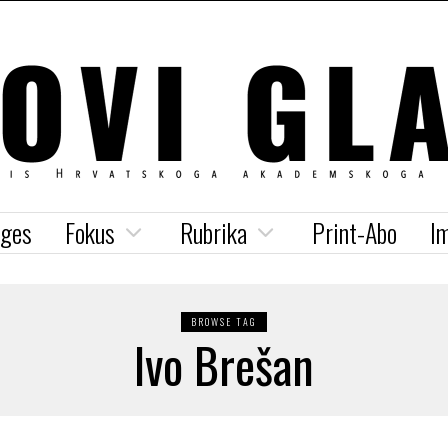
iges
Fokus
Rubrika
Print-Abo
I
BROWSE TAG
Ivo Brešan