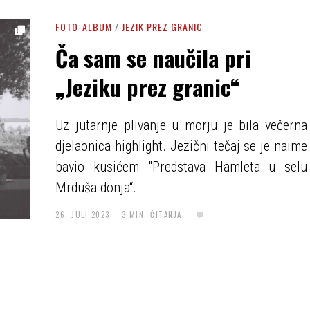
FOTO-ALBUM
/
JEZIK PREZ GRANIC
Ča sam se naučila pri
„Jeziku prez granic“
Uz jutarnje plivanje u morju je bila večerna
djelaonica highlight. Jezični tečaj se je naime
bavio kusićem "Predstava Hamleta u selu
Mrduša donja“.
26. JULI 2023
3 MIN. ČITANJA