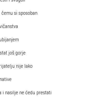
ej čemu si sposoban
ovičanstva
 ubijanjem
stat još gorje
ijatelju nije lako
rnative
a i nasilje ne ćedu prestati