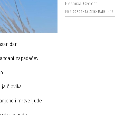
Pjesmica. Gedicht.
PIŠE
DOROTHEA ZEICHMANN
12
asan dan
mandant napadačev
an
ija človika
anjene i mrtve ljude
esti i svugdir