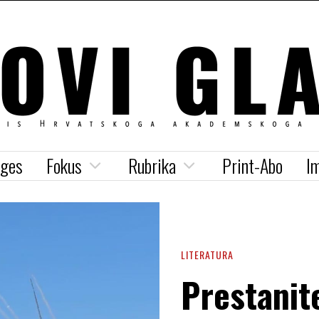
iges
Fokus
Rubrika
Print-Abo
I
LITERATURA
Prestanit