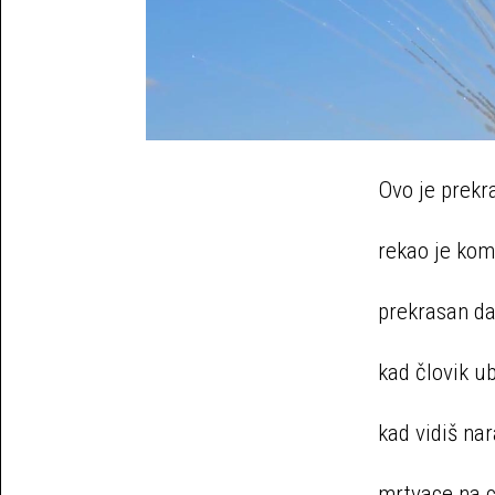
Ovo je prekr
rekao je ko
prekrasan d
kad človik ub
kad vidiš nar
mrtvace na c