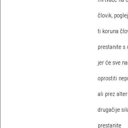
človik, pogl
ti koruna čl
prestanite s
jer će sve na
oprostiti nepr
ali prez alte
drugačije sil
prestanite