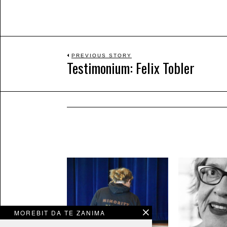
Beitrags-
PREVIOUS STORY
Testimonium: Felix Tobler
Previous
post:
Navigation
MOREBIT DA TE ZANIMA