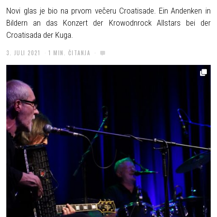
Novi glas je bio na prvom večeru Croatisade. Ein Andenken in
Bildern an das Konzert der Krowodnrock Allstars bei der
Croatisada der Kuga.
3. JULI 2021
1 MIN. ČITANJA