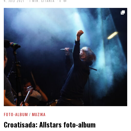
4. JULI 2021
1 MIN. ČITANJA
1
FOTO-ALBUM
/
MUZIKA
Croatisada: Allstars foto-album