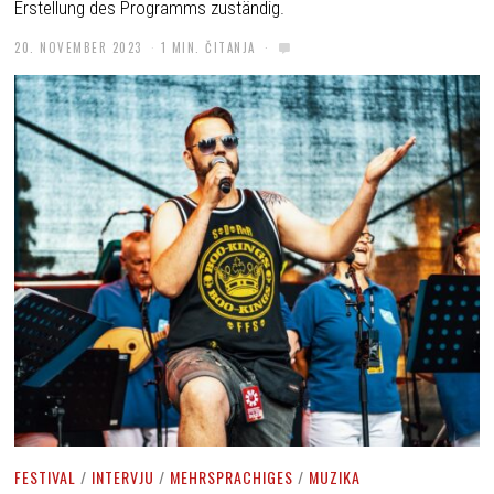
Erstellung des Programms zuständig.
20. NOVEMBER 2023
1 MIN. ČITANJA
FESTIVAL
/
INTERVJU
/
MEHRSPRACHIGES
/
MUZIKA