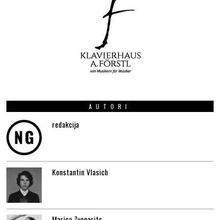
AUTORI
redakcija
Konstantin Vlasich
Marica Zvonarits