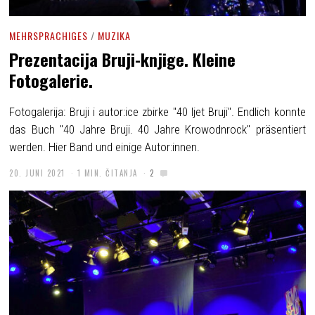
MEHRSPRACHIGES
/
MUZIKA
Prezentacija Bruji-knjige. Kleine
Fotogalerie.
Fotogalerija: Bruji i autor:ice zbirke "40 ljet Bruji". Endlich konnte
das Buch "40 Jahre Bruji. 40 Jahre Krowodnrock" präsentiert
werden. Hier Band und einige Autor:innen.
20. JUNI 2021
1 MIN. ČITANJA
2