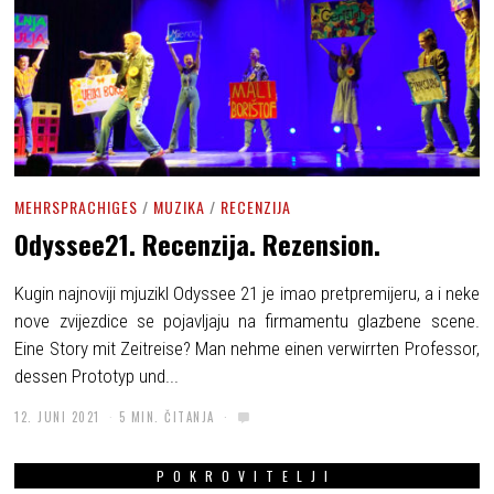
MEHRSPRACHIGES
/
MUZIKA
/
RECENZIJA
Odyssee21. Recenzija. Rezension.
Kugin najnoviji mjuzikl Odyssee 21 je imao pretpremijeru, a i neke
nove zvijezdice se pojavljaju na firmamentu glazbene scene.
Eine Story mit Zeitreise? Man nehme einen verwirrten Professor,
dessen Prototyp und...
12. JUNI 2021
5 MIN. ČITANJA
POKROVITELJI