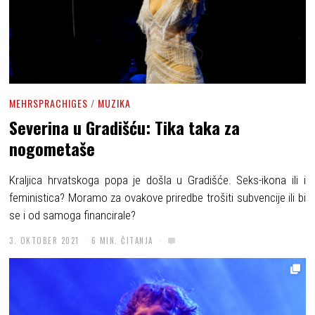
MEHRSPRACHIGES
/
MUZIKA
Severina u Gradišću: Tika taka za
nogometaše
Kraljica hrvatskoga popa je došla u Gradišće. Seks-ikona ili i
feministica? Moramo za ovakove priredbe trošiti subvencije ili bi
se i od samoga financirale?
3. OKTOBER 2021
6 MIN. ČITANJA