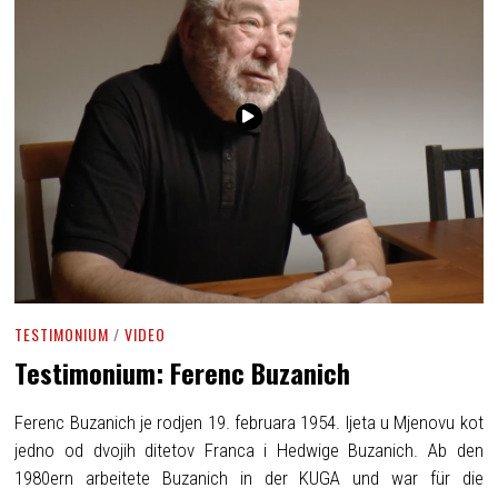
TESTIMONIUM
/
VIDEO
Testimonium: Ferenc Buzanich
Ferenc Buzanich je rodjen 19. februara 1954. ljeta u Mjenovu kot
jedno od dvojih ditetov Franca i Hedwige Buzanich. Ab den
1980ern arbeitete Buzanich in der KUGA und war für die