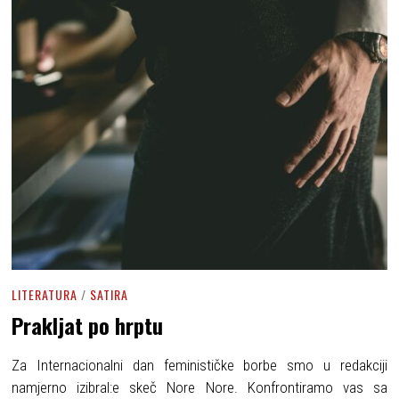
LITERATURA
/
SATIRA
Prakljat po hrptu
Za Internacionalni dan feminističke borbe smo u redakciji
namjerno izibral:e skeč Nore Nore. Konfrontiramo vas sa