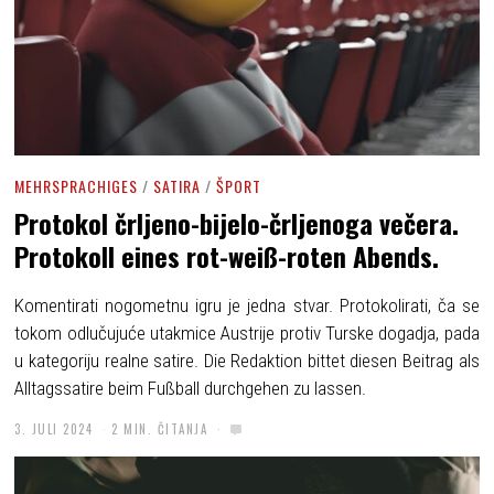
MEHRSPRACHIGES
/
SATIRA
/
ŠPORT
Protokol črljeno-bijelo-črljenoga večera.
Protokoll eines rot-weiß-roten Abends.
Komentirati nogometnu igru je jedna stvar. Protokolirati, ča se
tokom odlučujuće utakmice Austrije protiv Turske dogadja, pada
u kategoriju realne satire. Die Redaktion bittet diesen Beitrag als
Alltagssatire beim Fußball durchgehen zu lassen.
3. JULI 2024
2 MIN. ČITANJA