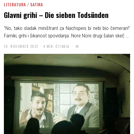
LITERATURA
/
SATIRA
Glavni grihi – Die sieben Todsünden
"No, tako sladak miništrant za Nachspeis bi nebi bio čemeran!"
Farniki, grihi i šikanost spovidanja. Nore Nore drugi šalan skeč ...
10. NOVEMBER 2022
4 MIN. ČITANJA