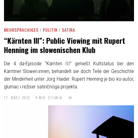
MEHRSPRACHIGES
/
POLITIK
/
SATIRA
“Kärnten III”: Public Viewing mit Rupert
Henning im slowenischen Klub
Die 4 da-Episode “Kärnten III” genießt Kultstatus bei den
Kärntner Slowen:innen, behandelt sie doch Teile der Geschichte
der Minderheit unter Jörg Haider. Rupert Henning je bio ko-autor,
glumac i režiser satiričnoga projekta.
17. MÄRZ 2022
4 MIN. ČITANJA