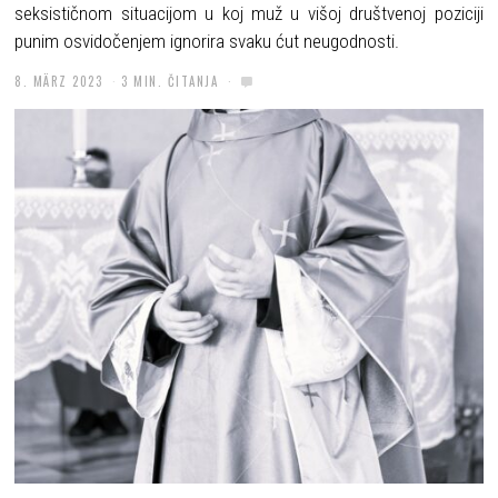
seksističnom situacijom u koj muž u višoj društvenoj poziciji
punim osvidočenjem ignorira svaku ćut neugodnosti.
8. MÄRZ 2023
3 MIN. ČITANJA