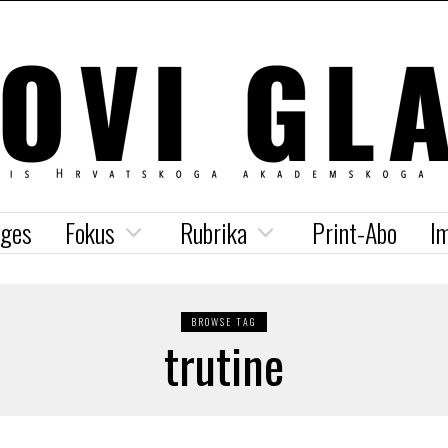
iges
Fokus
Rubrika
Print-Abo
I
BROWSE TAG
trutine