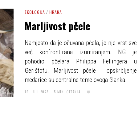
EKOLOGIJA
/
HRANA
Marljivost pčele
Namjesto da je očuvana pčela, je nje vrst sve
već konfrontirana izumiranjem. NG je
pohodio pčelara Philippa Fellingera u
Gerištofu. Marljivost pčele i opskrbljenje
medarice su centralne teme ovoga članka.
19. JULI 2023
5 MIN. ČITANJA