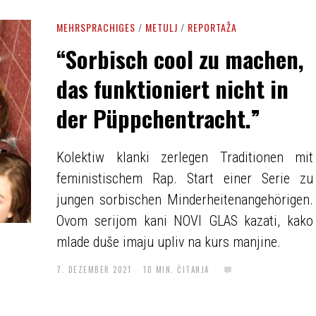
MEHRSPRACHIGES
/
METULJ
/
REPORTAŽA
“Sorbisch cool zu machen,
das funktioniert nicht in
der Püppchentracht.”
Kolektiw klanki zerlegen Traditionen mit
feministischem Rap. Start einer Serie zu
jungen sorbischen Minderheitenangehörigen.
Ovom serijom kani NOVI GLAS kazati, kako
mlade duše imaju upliv na kurs manjine.
7. DEZEMBER 2021
10 MIN. ČITANJA