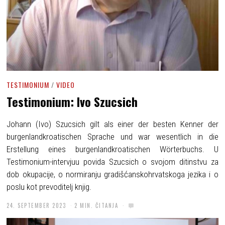
TESTIMONIUM
/
VIDEO
Testimonium: Ivo Szucsich
Johann (Ivo) Szucsich gilt als einer der besten Kenner der
burgenlandkroatischen Sprache und war wesentlich in die
Erstellung eines burgenlandkroatischen Wörterbuchs. U
Testimonium-intervjuu povida Szucsich o svojom ditinstvu za
dob okupacije, o normiranju gradišćanskohrvatskoga jezika i o
poslu kot prevoditelj knjig.
24. SEPTEMBER 2023
2 MIN. ČITANJA