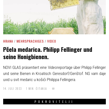
HRANA
/
MEHRSPRACHIGES
/
VIDEO
Pčela medarica. Philipp Fellinger und
seine Honigbienen.
NOVI GLAS präsentiert eine Videoreportage über Philipp Fellinger
und seine Bienen in Kroatisch Geresdorf/Gerištof. NG vam daje
uvid u svit medaric u košići Philippa Fellingera.
14. JULI 2023
1 MIN. ČITANJA
POKROVITELJI