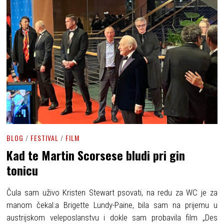
BLOG
/
FESTIVAL
/
FILM
Kad te Martin Scorsese bludi pri gin
tonicu
Čula sam uživo Kristen Stewart psovati, na redu za WC je za
manom čekal:a Brigette Lundy-Paine, bila sam na prijemu u
austrijskom veleposlanstvu i dokle sam probavila film „Des