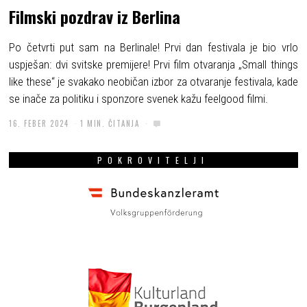
Filmski pozdrav iz Berlina
Po četvrti put sam na Berlinale! Prvi dan festivala je bio vrlo
uspješan: dvi svitske premijere! Prvi film otvaranja „Small things
like these“ je svakako neobičan izbor za otvaranje festivala, kade
se inače za politiku i sponzore svenek kažu feelgood filmi.
16. FEBER 2024
1 MIN. ČITANJA
POKROVITELJI