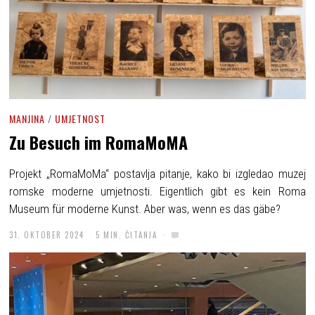
MANJINA
/
UMJETNOST
Zu Besuch im RomaMoMA
Projekt „RomaMoMa“ postavlja pitanje, kako bi izgledao muzej
romske moderne umjetnosti. Eigentlich gibt es kein Roma
Museum für moderne Kunst. Aber was, wenn es das gäbe?
31. OKTOBER 2024
5 MIN. ČITANJA