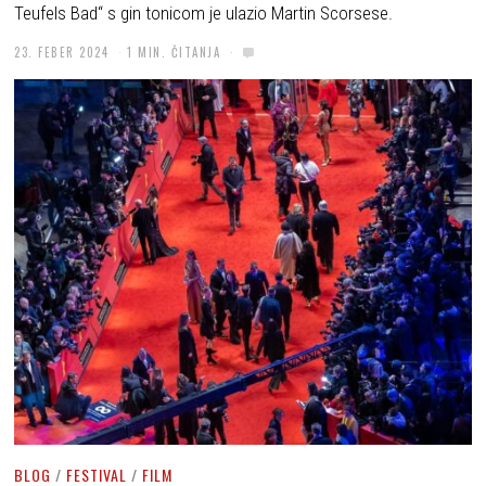
Teufels Bad“ s gin tonicom je ulazio Martin Scorsese.
23. FEBER 2024
1 MIN. ČITANJA
BLOG
/
FESTIVAL
/
FILM