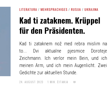
LITERATURA
/
MEHRSPRACHIGES
/
RUSIJA
/
UKRAJINA
Kad ti zataknem. Krüppel
für den Präsidenten.
Kad ti zataknem nož med rebra mislim na
to... Dvi aktualne pjesmice Doroteje
Zeichmann. Ich verlor mein Bein, und ich
meinen Arm, und ich mein Augenlicht. Zwei
Gedichte zur aktuellen Stunde.
24. AUGUST 2023
1 MIN. ČITANJA