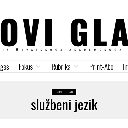
iges
Fokus
Rubrika
Print-Abo
I
BROWSE TAG
službeni jezik