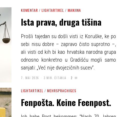
KOMENTAR
/
LIGHTARTIKEL
/
MANJINA
Ista prava, druga tišina
Prošli tajedan su došli visti iz Koruške, ke po
sebi nisu dobre – zapravo čisto suprotno –,
ali visti od kih bi kao hrvatska narodna grupa
odnosno konkretno u Gradišću mogli samo
sanjati: „Već nije dvojezičnih sucev“.
7. MAI 2026
3 MIN. ČITANJA
2
LIGHTARTIKEL
/
MEHRSPRACHIGES
Fenpošta. Keine Feenpost.
Ich habe Post bekommen: "Nach 70 Jahren