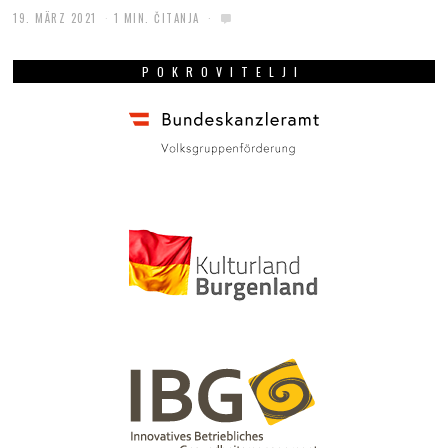
19. MÄRZ 2021
1 MIN. ČITANJA
POKROVITELJI