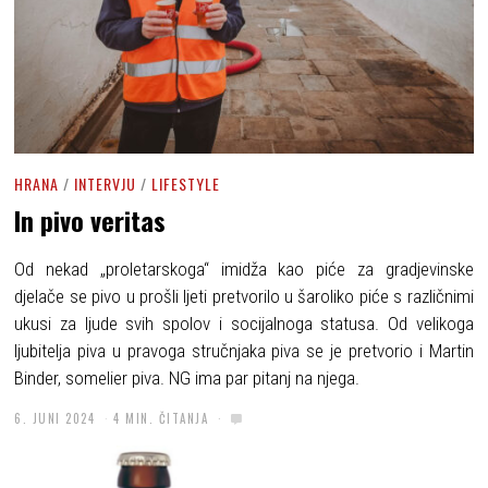
HRANA
/
INTERVJU
/
LIFESTYLE
In pivo veritas
Od nekad „proletarskoga“ imidža kao piće za gradjevinske
djelače se pivo u prošli ljeti pretvorilo u šaroliko piće s različnimi
ukusi za ljude svih spolov i socijalnoga statusa. Od velikoga
ljubitelja piva u pravoga stručnjaka piva se je pretvorio i Martin
Binder, somelier piva. NG ima par pitanj na njega.
6. JUNI 2024
4 MIN. ČITANJA