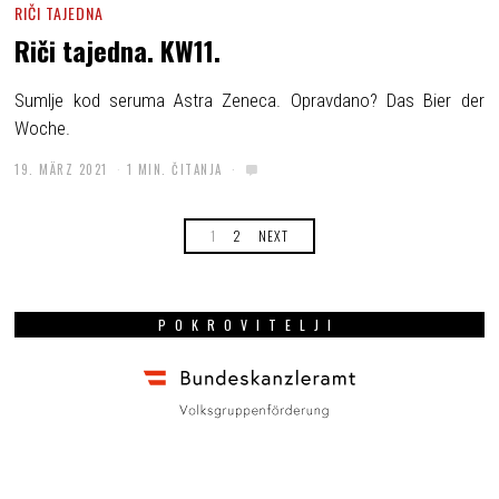
RIČI TAJEDNA
Riči tajedna. KW11.
Sumlje kod seruma Astra Zeneca. Opravdano? Das Bier der
Woche.
19. MÄRZ 2021
1 MIN. ČITANJA
1
2
NEXT
POKROVITELJI