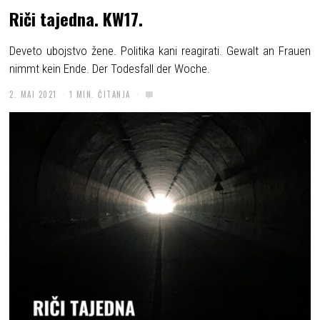
Riči tajedna. KW17.
Deveto ubojstvo žene. Politika kani reagirati. Gewalt an Frauen
nimmt kein Ende. Der Todesfall der Woche.
2. MAI 2021
1 MIN. ČITANJA