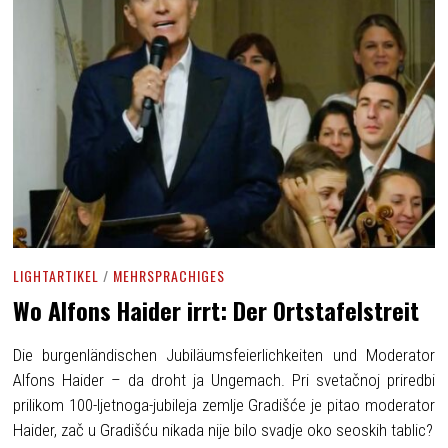
LIGHTARTIKEL
/
MEHRSPRACHIGES
Wo Alfons Haider irrt: Der Ortstafelstreit
Die burgenländischen Jubiläumsfeierlichkeiten und Moderator
Alfons Haider – da droht ja Ungemach. Pri svetačnoj priredbi
prilikom 100-ljetnoga-jubileja zemlje Gradišće je pitao moderator
Haider, zač u Gradišću nikada nije bilo svadje oko seoskih tablic?