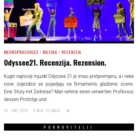
MEHRSPRACHIGES
/
MUZIKA
/
RECENZIJA
Odyssee21. Recenzija. Rezension.
Kugin najnoviji mjuzikl Odyssee 21 je imao pretpremijeru, a i neke
nove zvijezdice se pojavljaju na firmamentu glazbene scene.
Eine Story mit Zeitreise? Man nehme einen verwirrten Professor,
dessen Prototyp und...
12. JUNI 2021
5 MIN. ČITANJA
POKROVITELJI