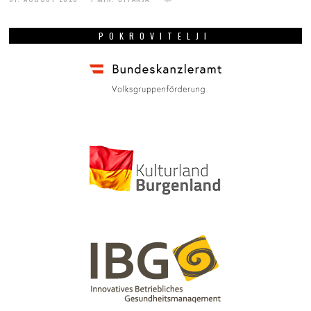
POKROVITELJI