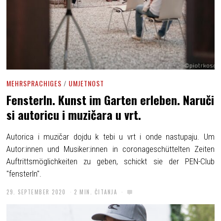
MEHRSPRACHIGES
/
UMJETNOST
Fensterln. Kunst im Garten erleben. Naruči
si autoricu i muzičara u vrt.
Autorica i muzičar dojdu k tebi u vrt i onde nastupaju. Um
Autor:innen und Musiker:innen in coronageschüttelten Zeiten
Auftrittsmöglichkeiten zu geben, schickt sie der PEN-Club
"fensterln".
29. SEPTEMBER 2020
2 MIN. ČITANJA