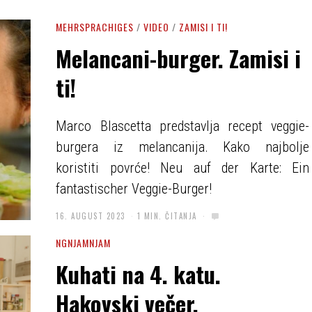
MEHRSPRACHIGES
/
VIDEO
/
ZAMISI I TI!
Melancani-burger. Zamisi i
ti!
Marco Blascetta predstavlja recept veggie-
burgera iz melancanija. Kako najbolje
koristiti povrće! Neu auf der Karte: Ein
fantastischer Veggie-Burger!
16. AUGUST 2023
1 MIN. ČITANJA
NGNJAMNJAM
Kuhati na 4. katu.
Hakovski večer.