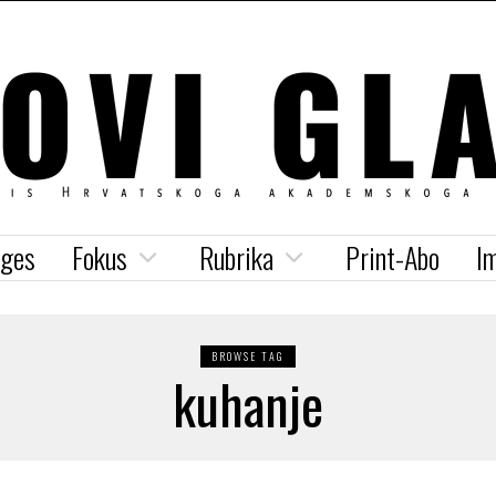
iges
Fokus
Rubrika
Print-Abo
I
BROWSE TAG
kuhanje