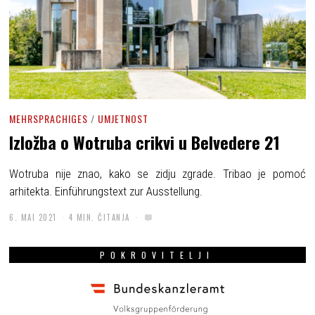
MEHRSPRACHIGES
/
UMJETNOST
Izložba o Wotruba crikvi u Belvedere 21
Wotruba nije znao, kako se zidju zgrade. Tribao je pomoć
arhitekta. Einführungstext zur Ausstellung.
6. MAI 2021
4 MIN. ČITANJA
POKROVITELJI