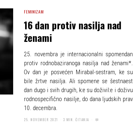
FEMINIZAM
16 dan protiv nasilja nad
ženami
25. novembra je internacionalni spomendan
protiv rodnobaziranoga nasilja nad ženami*.
Ov dan je posvećen Mirabal-sestram, ke su
bile žrtve nasilja. Ali spomene se šestnaest
dan dugo i svih drugih, k:e su doživil:e i doživu
rodnospecifično nasilje, do dana ljudskih prav
10. decembra.
25. NOVEMBER 2021
3 MIN. ČITANJA