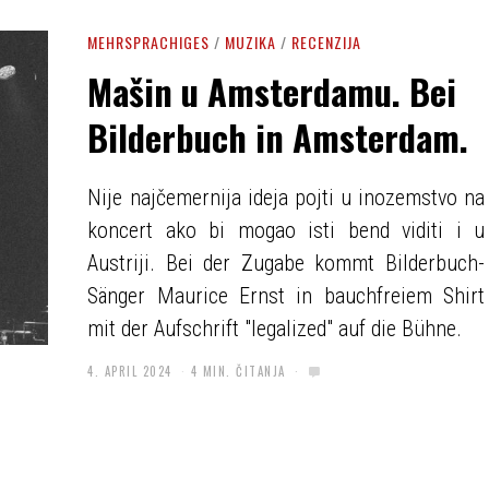
MEHRSPRACHIGES
/
MUZIKA
/
RECENZIJA
Mašin u Amsterdamu. Bei
Bilderbuch in Amsterdam.
Nije najčemernija ideja pojti u inozemstvo na
koncert ako bi mogao isti bend viditi i u
Austriji. Bei der Zugabe kommt Bilderbuch-
Sänger Maurice Ernst in bauchfreiem Shirt
mit der Aufschrift "legalized" auf die Bühne.
4. APRIL 2024
4 MIN. ČITANJA