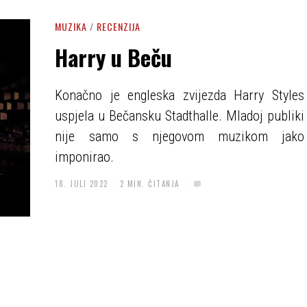
MUZIKA
/
RECENZIJA
Harry u Beču
Konačno je engleska zvijezda Harry Styles
uspjela u Bečansku Stadthalle. Mladoj publiki
nije samo s njegovom muzikom jako
imponirao.
18. JULI 2022
2 MIN. ČITANJA