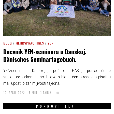
BLOG
/
MEHRSPRACHIGES
/
YEN
Dnevnik YEN-seminara u Danskoj.
Dänisches Seminartagebuch.
YEN-seminar u Danskoj je počeo, a HAK je poslao četire
sudioni:ce vlakom tamo. U ovom blogu ćemo redovito pisati u
mali updati o zanimljivosti tajedna.
10. APRIL 2022
5 MIN. ČITANJA
POKROVITELJI