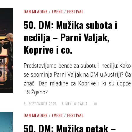
DAN MLADINE
/
EVENT
/
FESTIVAL
50. DM: Mužika subota i
nedilja – Parni Valjak,
Koprive i co.
Predstavljamo bende za subotu i nedilju: Kako
se spominja Parni Valjak na DM u Austriji? Ča
znači Dan mladine za Koprive i ki su uopće
TS Žgano?
6. SEPTEMBER 2023
6 MIN. ČITANJA
DAN MLADINE
/
EVENT
/
FESTIVAL
50. DM: Mužika petak –