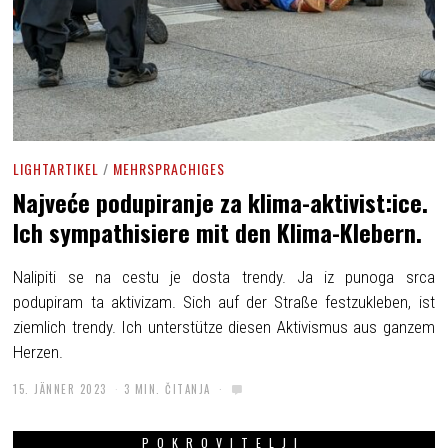
LIGHTARTIKEL
/
MEHRSPRACHIGES
Najveće podupiranje za klima-aktivist:ice.
Ich sympathisiere mit den Klima-Klebern.
Nalipiti se na cestu je dosta trendy. Ja iz punoga srca
podupiram ta aktivizam. Sich auf der Straße festzukleben, ist
ziemlich trendy. Ich unterstütze diesen Aktivismus aus ganzem
Herzen.
15. JÄNNER 2023
3 MIN. ČITANJA
POKROVITELJI