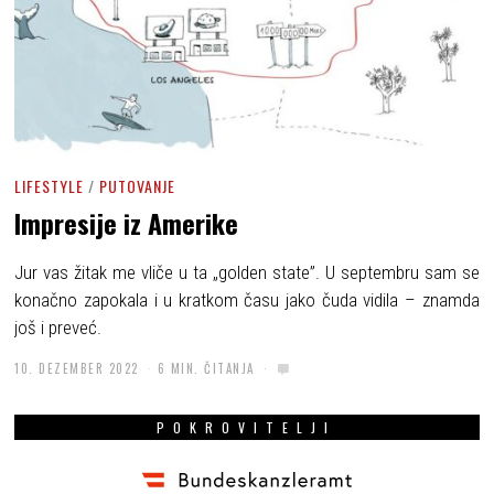
LIFESTYLE
/
PUTOVANJE
Impresije iz Amerike
Jur vas žitak me vliče u ta „golden state”. U septembru sam se
konačno zapokala i u kratkom času jako čuda vidila – znamda
još i preveć.
10. DEZEMBER 2022
6 MIN. ČITANJA
POKROVITELJI