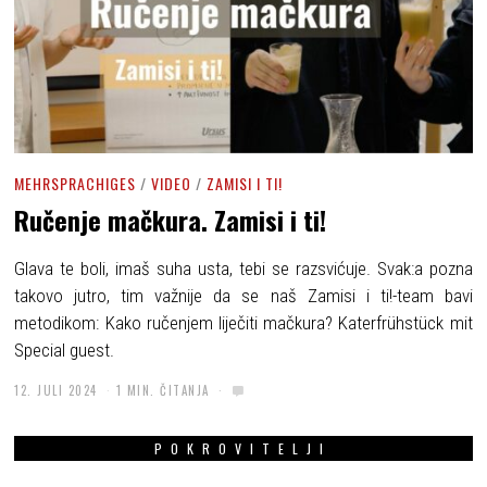
MEHRSPRACHIGES
/
VIDEO
/
ZAMISI I TI!
Ručenje mačkura. Zamisi i ti!
Glava te boli, imaš suha usta, tebi se razsvićuje. Svak:a pozna
takovo jutro, tim važnije da se naš Zamisi i ti!-team bavi
metodikom: Kako ručenjem liječiti mačkura? Katerfrühstück mit
Special guest.
12. JULI 2024
1 MIN. ČITANJA
POKROVITELJI