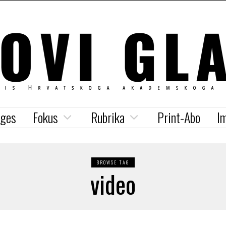
iges
Fokus
Rubrika
Print-Abo
I
BROWSE TAG
video