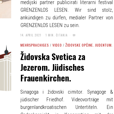
medijski partner publicirati literarni festival
GRENZENLOS LESEN. Wir sind stolz,
ankündigen zu dürfen, medialer Partner von
GRENZENLOS LESEN zu sein.
14. APRIL 2021
1 MIN. ČITANJA
MEHRSPRACHIGES
/
VIDEO
/
ŽIDOVSKE OPĆINE. JUDENTUM.
Židovska Svetica za
Jezerom. Jüdisches
Frauenkirchen.
Sinagoga i židovski cimitor. Synagoge &
jüdischer Friedhof. Videovorträge mit
burgenlandkroatischen Untertiteln. Ein