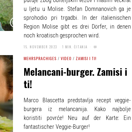
putuje zbog obiteljskih vezov i maslin većkrat
u ljetu u Molise. Stefan Domnanovich ga je
sprohodio pri trgadbi. In der italienischen
Region Molise gibt es drei Dörfer, in denen
noch kroatisch gesprochen wird.
15. NOVEMBER 2023
1 MIN. ČITANJA
MEHRSPRACHIGES
/
VIDEO
/
ZAMISI I TI!
Melancani-burger. Zamisi i
ti!
Marco Blascetta predstavlja recept veggie-
burgera iz melancanija. Kako najbolje
koristiti povrće! Neu auf der Karte: Ein
fantastischer Veggie-Burger!