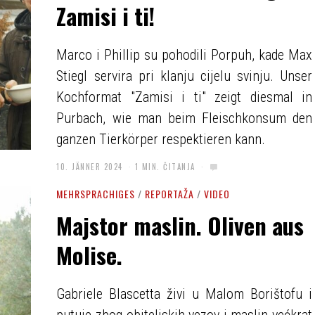
Zamisi i ti!
Marco i Phillip su pohodili Porpuh, kade Max
Stiegl servira pri klanju cijelu svinju. Unser
Kochformat "Zamisi i ti" zeigt diesmal in
Purbach, wie man beim Fleischkonsum den
ganzen Tierkörper respektieren kann.
10. JÄNNER 2024
1 MIN. ČITANJA
MEHRSPRACHIGES
/
REPORTAŽA
/
VIDEO
Majstor maslin. Oliven aus
Molise.
Gabriele Blascetta živi u Malom Borištofu i