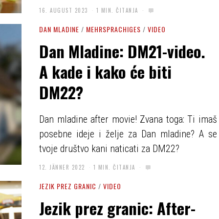
16. AUGUST 2023
1 MIN. ČITANJA
DAN MLADINE
/
MEHRSPRACHIGES
/
VIDEO
Dan Mladine: DM21-video.
A kade i kako će biti
DM22?
Dan mladine after movie! Zvana toga: Ti imaš
posebne ideje i želje za Dan mladine? A se
tvoje društvo kani naticati za DM22?
12. JÄNNER 2022
1 MIN. ČITANJA
JEZIK PREZ GRANIC
/
VIDEO
Jezik prez granic: After-