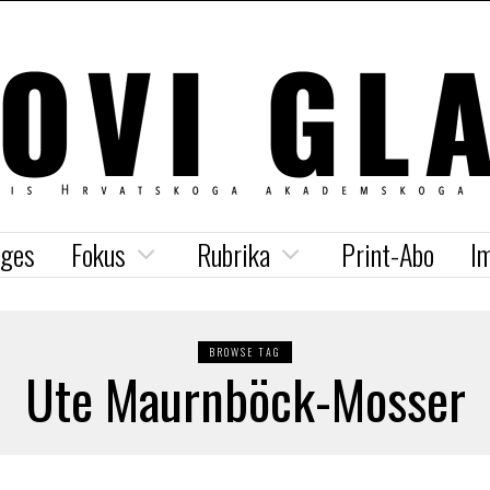
iges
Fokus
Rubrika
Print-Abo
I
BROWSE TAG
Ute Maurnböck-Mosser