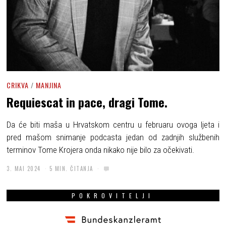
CRIKVA
/
MANJINA
Requiescat in pace, dragi Tome.
Da će biti maša u Hrvatskom centru u februaru ovoga ljeta i
pred mašom snimanje podcasta jedan od zadnjih službenih
terminov Tome Krojera onda nikako nije bilo za očekivati.
3. MAI 2024
5 MIN. ČITANJA
POKROVITELJI