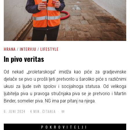
HRANA
/
INTERVJU
/
LIFESTYLE
In pivo veritas
Od nekad „proletarskoga“ imidža kao piće za gradjevinske
djelače se pivo u prošli ljeti pretvorilo u šaroliko piće s različnimi
ukusi za ljude svih spolov i socijalnoga statusa. Od velikoga
ljubitelja piva u pravoga stručnjaka piva se je pretvorio i Martin
Binder, somelier piva. NG ima par pitanj na njega.
6. JUNI 2024
4 MIN. ČITANJA
POKROVITELJI