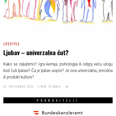
LIFESTYLE
Ljubav – univerzalna ćut?
Kako se zaljubimo? Igra kemija, psihologija ili odgoj veću ulogu
kod ćuti ljubavi? Ča je ljubav uopće? Je ona univerzalna, prirodna
ili produkt kulture?
21. SEPTEMBER 2021
3 MIN. ČITANJA
POKROVITELJI