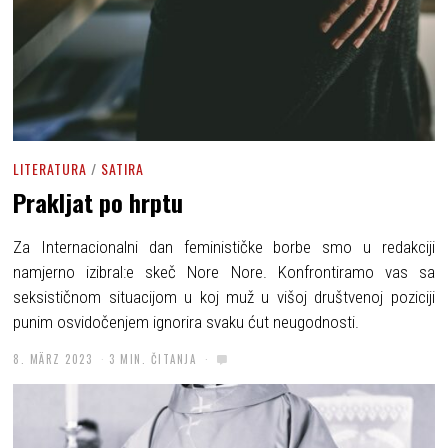
LITERATURA
/
SATIRA
Prakljat po hrptu
Za Internacionalni dan feminističke borbe smo u redakciji
namjerno izibral:e skeč Nore Nore. Konfrontiramo vas sa
seksističnom situacijom u koj muž u višoj društvenoj poziciji
punim osvidočenjem ignorira svaku ćut neugodnosti.
8. MÄRZ 2023
3 MIN. ČITANJA