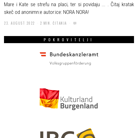
Mare i Kate se strefu na placi, ter si povidaju ... . Čitaj kratak
skeč od anonimn:e autor:ice: NORA NORA!
23. AUGUST 2022
2 MIN. ČITANJA
POKROVITELJI