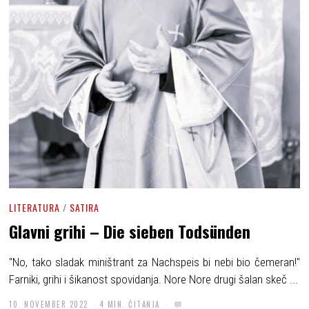
LITERATURA
/
SATIRA
Glavni grihi – Die sieben Todsünden
"No, tako sladak miništrant za Nachspeis bi nebi bio čemeran!"
Farniki, grihi i šikanost spovidanja. Nore Nore drugi šalan skeč ...
10. NOVEMBER 2022
4 MIN. ČITANJA