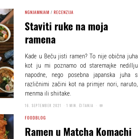
NGNJAMNJAM
/
RECENZIJA
Staviti ruke na moja
ramena
Kade u Beču jisti ramen? To nije obična juha
kot ju mi poznamo od staremajke nedillju
napodne, nego posebna japanska juha s
različnimi začini kot na primjer nori, naruto,
menma ili shiitake.
16. SEPTEMBER 2021
1 MIN. ČITANJA
FOODBLOG
Ramen u Matcha Komachi