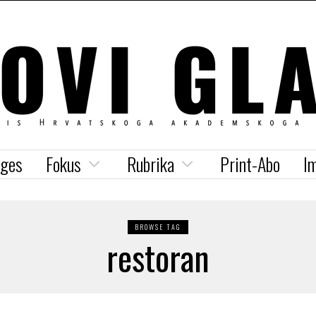
iges
Fokus
Rubrika
Print-Abo
I
BROWSE TAG
restoran