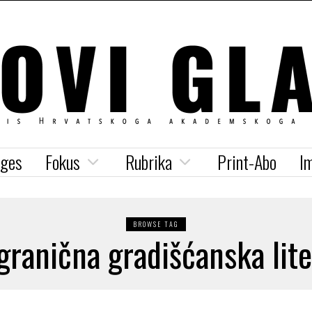
iges
Fokus
Rubrika
Print-Abo
I
BROWSE TAG
granična gradišćanska lite