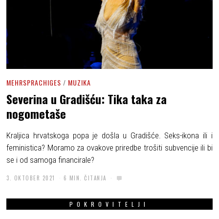
MEHRSPRACHIGES
/
MUZIKA
Severina u Gradišću: Tika taka za
nogometaše
Kraljica hrvatskoga popa je došla u Gradišće. Seks-ikona ili i
feministica? Moramo za ovakove priredbe trošiti subvencije ili bi
se i od samoga financirale?
3. OKTOBER 2021
6 MIN. ČITANJA
POKROVITELJI