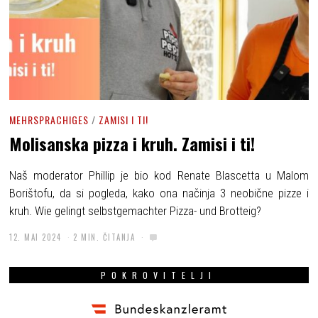
MEHRSPRACHIGES
/
ZAMISI I TI!
Molisanska pizza i kruh. Zamisi i ti!
Naš moderator Phillip je bio kod Renate Blascetta u Malom
Borištofu, da si pogleda, kako ona načinja 3 neobične pizze i
kruh. Wie gelingt selbstgemachter Pizza- und Brotteig?
12. MAI 2024
2 MIN. ČITANJA
POKROVITELJI