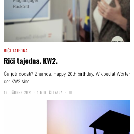
RIČI TAJEDNA
Riči tajedna. KW2.
Ča još dodati? Znamda: Happy 20th birthday, Wikipedia! Wörter
der KW2 sind...
16. JÄNNER 2021
1 MIN. ČITANJA