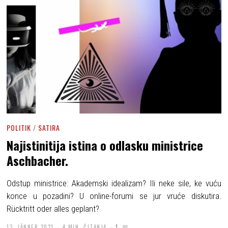
POLITIK
/
SATIRA
Najistinitija istina o odlasku ministrice
Aschbacher.
Odstup ministrice: Akademski idealizam? Ili neke sile, ke vuću
konce u pozadini? U online-forumi se jur vruće diskutira.
Rücktritt oder alles geplant?
13. JÄNNER 2021
4 MIN. ČITANJA
1