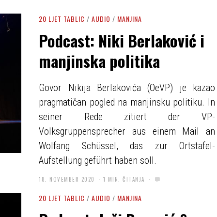
20 LJET TABLIC
/
AUDIO
/
MANJINA
Podcast: Niki Berlaković i
manjinska politika
Govor Nikija Berlakovića (OeVP) je kazao
pragmatičan pogled na manjinsku politiku. In
seiner Rede zitiert der VP-
Volksgruppensprecher aus einem Mail an
Wolfang Schüssel, das zur Ortstafel-
Aufstellung geführt haben soll.
18. NOVEMBER 2020
1 MIN. ČITANJA
20 LJET TABLIC
/
AUDIO
/
MANJINA