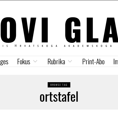
iges
Fokus
Rubrika
Print-Abo
I
BROWSE TAG
ortstafel