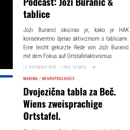
Podcast: Joži Buranić &
tablice
Joži Buranić skicirao je, kako je HAK
konsekventno djelao aktivizmom s tablicami.
Eine leicht gekürzte Rede von Joži Buranić
mit dem Fokus auf Ortstafelaktivismus.
12. NOVEMBER 2020
1 MIN. ČITANJA
MANJINA
/
MEHRSPRACHIGES
Dvojezična tabla za Beč.
Wiens zweisprachige
Ortstafel.