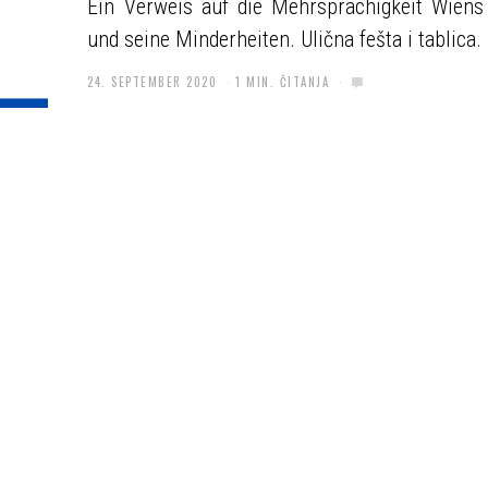
Ein Verweis auf die Mehrsprachigkeit Wiens
und seine Minderheiten. Ulična fešta i tablica.
24. SEPTEMBER 2020
1 MIN. ČITANJA