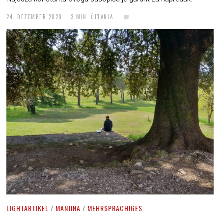
24. DEZEMBER 2020
3 MIN. ČITANJA
LIGHTARTIKEL
/
MANJINA
/
MEHRSPRACHIGES