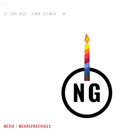
...
21. JUNI 2022
4 MIN. ČITANJA
MEDIA
/
MEHRSPRACHIGES