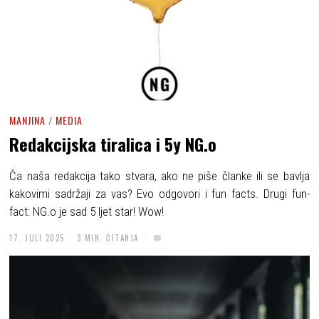
MANJINA
/
MEDIA
Redakcijska tiralica i 5y NG.o
Ča naša redakcija tako stvara, ako ne piše članke ili se bavlja
kakovimi sadržaji za vas? Evo odgovori i fun facts. Drugi fun-
fact: NG.o je sad 5 ljet star! Wow!
17. JULI 2025
3 MIN. ČITANJA