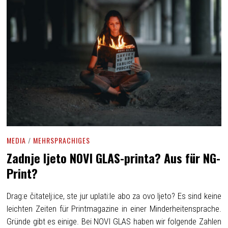
MEDIA
/
MEHRSPRACHIGES
Zadnje ljeto NOVI GLAS-printa? Aus für NG-
Print?
Drag:e čitatelj:ice, ste jur uplati:le abo za ovo ljeto? Es sind keine
leichten Zeiten für Printmagazine in einer Minderheitensprache.
Gründe gibt es einige. Bei NOVI GLAS haben wir folgende Zahlen