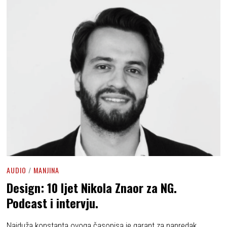
AUDIO
/
MANJINA
Design: 10 ljet Nikola Znaor za NG.
Podcast i intervju.
Najduža konstanta ovoga časopisa je garant za napredak.