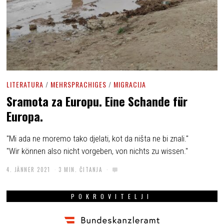
LITERATURA
/
MEHRSPRACHIGES
/
MIGRACIJA
Sramota za Europu. Eine Schande für
Europa.
"Mi ada ne moremo tako djelati, kot da ništa ne bi znali."
"Wir können also nicht vorgeben, von nichts zu wissen."
4. JÄNNER 2021
3 MIN. ČITANJA
POKROVITELJI