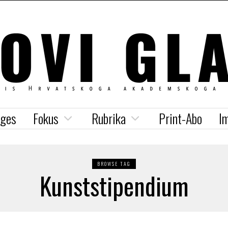
iges
Fokus
Rubrika
Print-Abo
I
BROWSE TAG
Kunststipendium