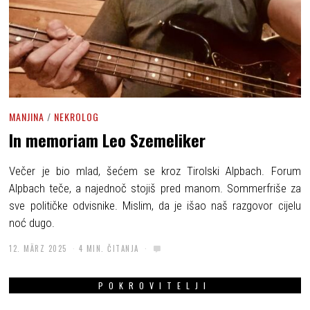
MANJINA
/
NEKROLOG
In memoriam Leo Szemeliker
Večer je bio mlad, šećem se kroz Tirolski Alpbach. Forum
Alpbach teče, a najednoč stojiš pred manom. Sommerfriše za
sve političke odvisnike. Mislim, da je išao naš razgovor cijelu
noć dugo.
12. MÄRZ 2025
4 MIN. ČITANJA
POKROVITELJI