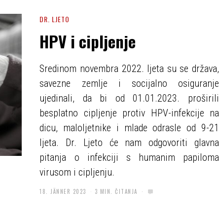
DR. LJETO
HPV i cipljenje
Sredinom novembra 2022. ljeta su se država,
savezne zemlje i socijalno osiguranje
ujedinali, da bi od 01.01.2023. proširili
besplatno cipljenje protiv HPV-infekcije na
dicu, maloljetnike i mlade odrasle od 9-21
ljeta. Dr. Ljeto će nam odgovoriti glavna
pitanja o infekciji s humanim papiloma
virusom i cipljenju.
18. JÄNNER 2023
3 MIN. ČITANJA